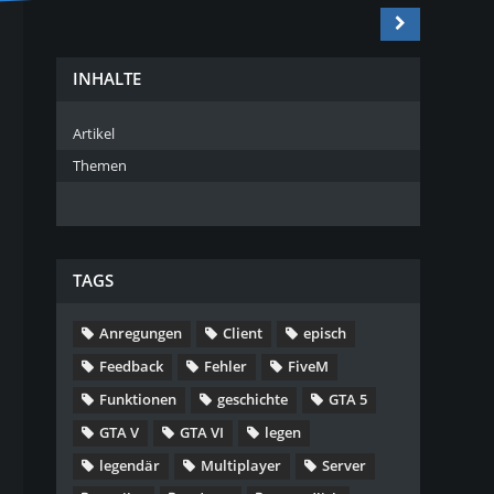
INHALTE
Artikel
Themen
TAGS
Anregungen
Client
episch
Feedback
Fehler
FiveM
Funktionen
geschichte
GTA 5
GTA V
GTA VI
legen
legendär
Multiplayer
Server