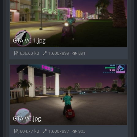
GTA VC 1.jpg
636,63 kB
1.600×899
891
GTA VC.jpg
604,77 kB
1.600×897
903