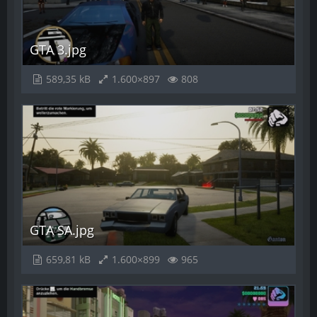
GTA 3.jpg
589,35 kB
1.600×897
808
GTA SA.jpg
659,81 kB
1.600×899
965